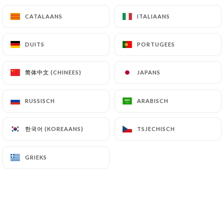
Boisson chaude ou fraîche (hors alcool) +
Pâtisserie maison
CATALAANS
CATALAANS
ITALIAANS
ITALIAANS
5.5€
DUITS
DUITS
PORTUGEES
PORTUGEES
简体中文 (CHINEES)
简体中文 (CHINEES)
JAPANS
JAPANS
CAFÉS
RUSSISCH
RUSSISCH
ARABISCH
ARABISCH
Café Mexicain d'altitude de l'état de
한국어 (KOREAANS)
한국어 (KOREAANS)
TSJECHISCH
TSJECHISCH
Veracruz torréfié par Mokxa
GRIEKS
GRIEKS
Espresso
1.7€
Double espresso