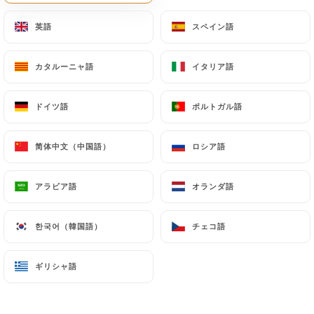
メニュー
JA
英語
英語
スペイン語
スペイン語
カタルーニャ語
カタルーニャ語
イタリア語
イタリア語
ドイツ語
ドイツ語
ポルトガル語
ポルトガル語
/
ホーム
ギャラリー
简体中文（中国語）
简体中文（中国語）
ロシア語
ロシア語
ギャラリー
アラビア語
アラビア語
オランダ語
オランダ語
한국어（韓国語）
한국어（韓国語）
チェコ語
チェコ語
ギリシャ語
ギリシャ語