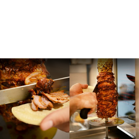
ュー
ュー
レス
AISON
絡先