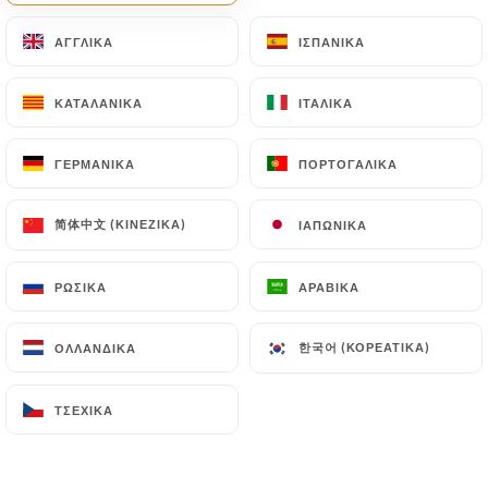
EL
ΜΕΝΟΎ
ΑΓΓΛΙΚΆ
ΑΓΓΛΙΚΆ
ΙΣΠΑΝΙΚΆ
ΙΣΠΑΝΙΚΆ
ΚΑΤΑΛΑΝΙΚΆ
ΚΑΤΑΛΑΝΙΚΆ
ΙΤΑΛΙΚΆ
ΙΤΑΛΙΚΆ
ΓΕΡΜΑΝΙΚΆ
ΓΕΡΜΑΝΙΚΆ
ΠΟΡΤΟΓΑΛΙΚΆ
ΠΟΡΤΟΓΑΛΙΚΆ
/
ΑΡΧΙΚΉ
ΦΩΤΟΓΡΑΦΊΕΣ
简体中文 (ΚΙΝΈΖΙΚΑ)
简体中文 (ΚΙΝΈΖΙΚΑ)
ΙΑΠΩΝΙΚΆ
ΙΑΠΩΝΙΚΆ
Φωτογραφίες
ΡΩΣΙΚΆ
ΡΩΣΙΚΆ
ΑΡΑΒΙΚΆ
ΑΡΑΒΙΚΆ
한국어 (ΚΟΡΕΆΤΙΚΑ)
한국어 (ΚΟΡΕΆΤΙΚΑ)
ΟΛΛΑΝΔΙΚΆ
ΟΛΛΑΝΔΙΚΆ
ΤΣΈΧΙΚΑ
ΤΣΈΧΙΚΑ