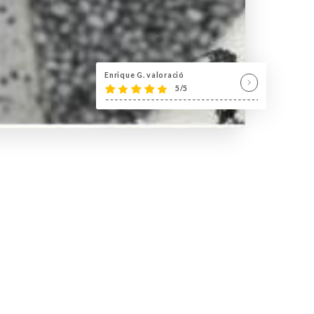
Enrique G. valoració
5/5
et à manger et c’est exactement ce que
Bières artisanales mexicaines, Brunch...
s sur place.