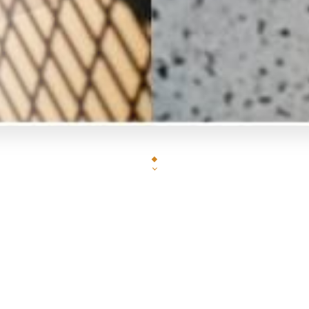
Au Mexique la Cantina est un lieu populaire où l’on sert à boire 
vous trouverez ici ! Tacos (les vrais), Ceviches, Burritos, Tortas, 
Tous nos produits sont frais et cuisiné