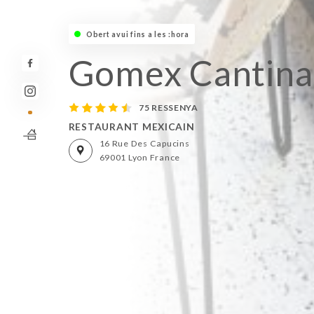
Obert avui fins a les :hora
Gomex Cantina
75 RESSENYA
RESTAURANT MEXICAIN
16 Rue Des Capucins
69001 Lyon France