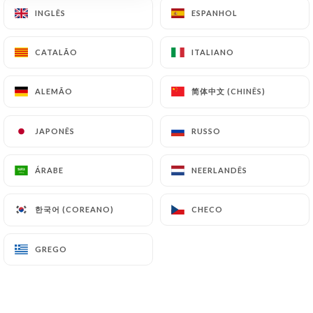
INGLÊS
INGLÊS
ESPANHOL
ESPANHOL
CATALÃO
CATALÃO
ITALIANO
ITALIANO
简体中文 (CHINÊS)
简体中文 (CHINÊS)
ALEMÃO
ALEMÃO
Gomex Cantina
JAPONÊS
JAPONÊS
RUSSO
RUSSO
75 AVALIAÇÃO
ÁRABE
ÁRABE
NEERLANDÊS
NEERLANDÊS
RESTAURANT MEXICAIN
16 Rue Des Capucins
한국어 (COREANO)
한국어 (COREANO)
CHECO
CHECO
69001 Lyon France
GREGO
GREGO
Quem somos?